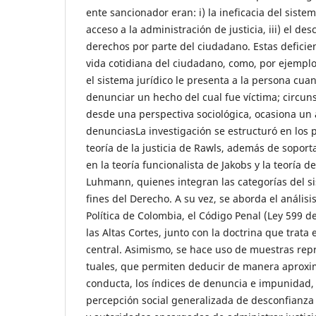
ente sancionador eran: i) la ineficacia del sistema l
acceso a la administración de justicia, iii) el de
derechos por parte del ciudadano. Estas deficie
vida cotidiana del ciudadano, como, por ejemplo,
el sistema jurídico le presenta a la persona cua
denunciar un hecho del cual fue víctima; circun
desde una perspectiva sociológica, ocasiona un 
denunciasLa investigación se estructuró en los p
teoría de la justicia de Rawls, además de sopo
en la teoría funcionalista de Jakobs y la teoría d
Luhmann, quienes integran las categorías del si
fines del Derecho. A su vez, se aborda el análisi
Política de Colombia, el Código Penal (Ley 599 d
las Altas Cortes, junto con la doctrina que trata 
central. Asimismo, se hace uso de muestras rep
tuales, que permiten deducir de manera aproxim
conducta, los índices de denuncia e impunidad, 
percepción social generalizada de desconfianza f