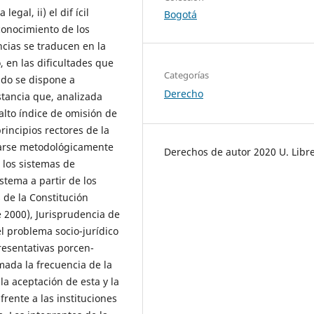
egal, ii) el dif ícil
Bogotá
sconocimiento de los
ncias se traducen en la
 en las dificultades que
Categorías
ndo se dispone a
Derecho
stancia que, analizada
alto índice de omisión de
rincipios rectores de la
rtarse metodológicamente
Derechos de autor 2020 U. Libr
e los sistemas de
stema a partir de los
s de la Constitución
e 2000), Jurisprudencia de
el problema socio-jurídico
resentativas porcen-
ada la frecuencia de la
la aceptación de esta y la
rente a las instituciones