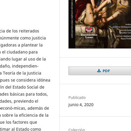
ia de los reiterados
múnmente como justicia
igadoras a plantear la
n el ciudadano para
ando lugar al uso de la
n daño, independien-
PDF
 Teoría de la Justicia
 pues se considera idónea
fin del Estado Social de
tades básicas para todos,
Publicado
dades, previendo el
junio 4, 2020
cioeconó-micas, además de
a sobre la eficiencia de la
ue los factores que
itimar al Estado como
Colección