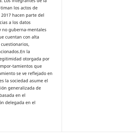
. Los integrantes de la
timan los actos de
y 2017 hacen parte del
cias a los datos
y no guberna-mentales
ue cuentan con alta
 cuestionarios,
acionados.En la
legitimidad otorgada por
 compor-tamientos que
amiento se ve reflejado en
les la sociedad asume el
nión generalizada de
á basada en el
ón delegada en el