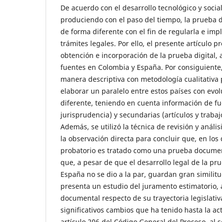
De acuerdo con el desarrollo tecnológico y socia
produciendo con el paso del tiempo, la prueba d
de forma diferente con el fin de regularla e im
trámites legales. Por ello, el presente artículo 
obtención e incorporación de la prueba digital, a
fuentes en Colombia y España. Por consiguiente,
manera descriptiva con metodología cualitativa 
elaborar un paralelo entre estos países con evol
diferente, teniendo en cuenta información de fu
jurisprudencia) y secundarias (artículos y trabajo
Además, se utilizó la técnica de revisión y análi
la observación directa para concluir que, en los
probatorio es tratado como una prueba document
que, a pesar de que el desarrollo legal de la pr
España no se dio a la par, guardan gran similitu
presenta un estudio del juramento estimatorio, a
documental respecto de su trayectoria legislativ
significativos cambios que ha tenido hasta la ac
artículo 206 del Código General del Proceso, al