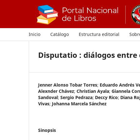
Inicio
Catálogo
Estructura editorial
Sobre
Disputatio : diálogos entre
Jenner Alonso Tobar Torres
;
Eduardo Andrés V
Alexnder Chávez
;
Christian Ayala
;
Giannela Cor
Sandoval
;
Sergio Pedraza
;
Deccy Rico
;
Diana Ro
Vivas
;
Johanna Marcela Sánchez
Sinopsis