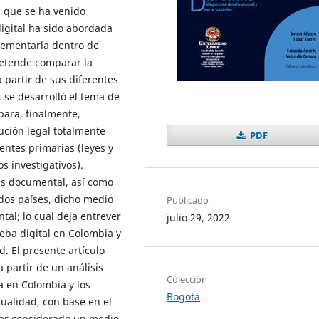
l que se ha venido
igital ha sido abordada
plementarla dentro de
pretende comparar la
 partir de sus diferentes
 se desarrolló el tema de
para, finalmente,
ución legal totalmente
PDF
entes primarias (leyes y
s investigativos).
sis documental, así como
 dos países, dicho medio
Publicado
al; lo cual deja entrever
julio 29, 2022
ueba digital en Colombia y
d. El presente artículo
 partir de un análisis
Colección
a en Colombia y los
Bogotá
tualidad, con base en el
 ser considerado un medio