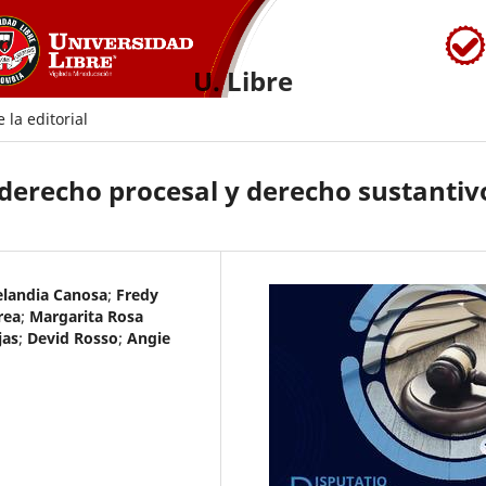
U. Libre
 la editorial
 derecho procesal y derecho sustantiv
elandia Canosa
;
Fredy
rea
;
Margarita Rosa
jas
;
Devid Rosso
;
Angie